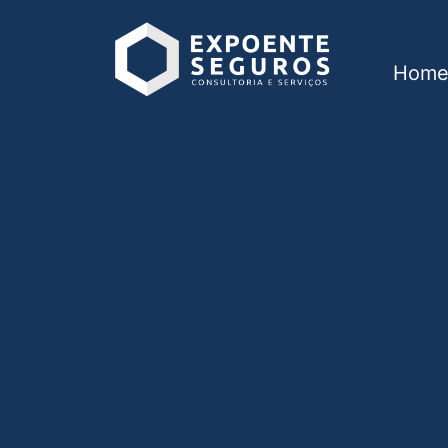
Hom
Consórcio em Pong