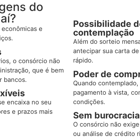
agens do
aí?
Possibilidade 
s econômicas e
contemplação
iços.
Além do sorteio mensa
s
antecipar sua carta de
rápido.
ios, o consórcio não
inistração, que é bem
Poder de compr
r bancos.
Quando contemplado,
xíveis
pagamento à vista, c
condições.
se encaixa no seu
res e prazos mais
Sem burocracia
O consórcio não exig
ou análise de crédito