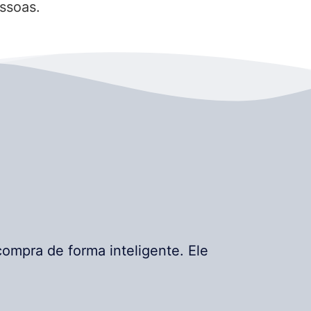
ssoas.
ompra de forma inteligente. Ele
.