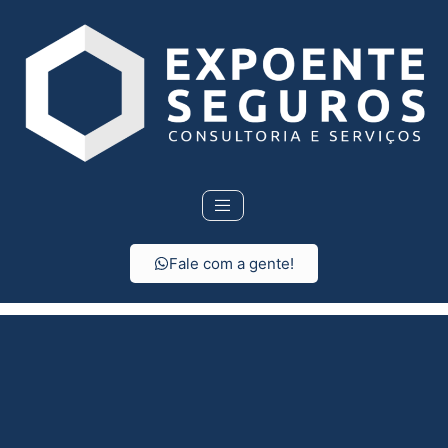
Fale com a gente!
Consórcio em Inúbia
Paulista