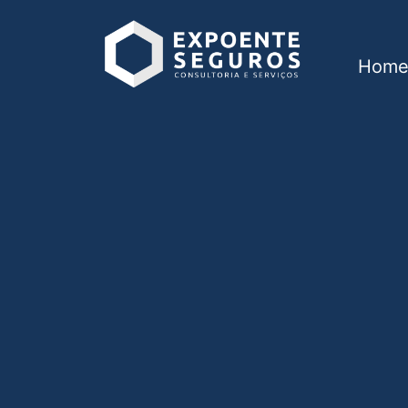
Hom
Consórcio em Guar