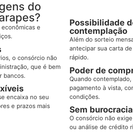
agens do
arapes?
Possibilidade 
s econômicas e
contemplação
iços.
Além do sorteio mensa
s
antecipar sua carta de
rápido.
ios, o consórcio não
inistração, que é bem
Poder de compr
r bancos.
Quando contemplado,
xíveis
pagamento à vista, c
condições.
se encaixa no seu
res e prazos mais
Sem burocracia
O consórcio não exig
ou análise de crédito