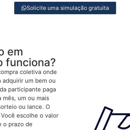
Solicite uma simulação gratuita
io em
 funciona?
compra coletiva onde
 adquirir um bem ou
da participante paga
a mês, um ou mais
orteio ou lance. O
 Você escolhe o valor
e o prazo de