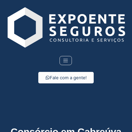
Fale com a gente!
Consórcio em Cabreúva
Consórcio em Cabreúva