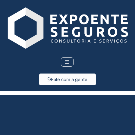
Fale com a gente!
Consórcio em
Araçoiaba da Serra