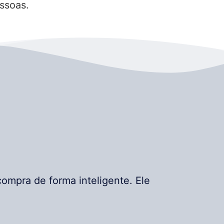
ssoas.
ompra de forma inteligente. Ele
.