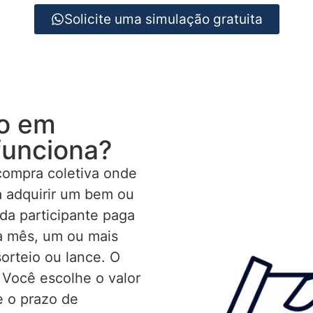
Solicite uma simulação gratuita
io em
funciona?
compra coletiva onde
 adquirir um bem ou
da participante paga
a mês, um ou mais
orteio ou lance. O
 Você escolhe o valor
e o prazo de