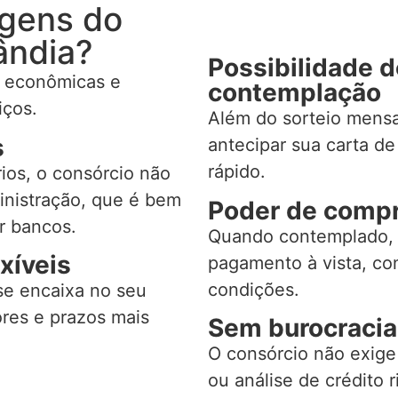
agens do
ândia?
Possibilidade 
s econômicas e
contemplação
iços.
Além do sorteio mensa
s
antecipar sua carta de
rápido.
ios, o consórcio não
inistração, que é bem
Poder de compr
r bancos.
Quando contemplado,
xíveis
pagamento à vista, c
condições.
se encaixa no seu
res e prazos mais
Sem burocracia
O consórcio não exig
ou análise de crédito