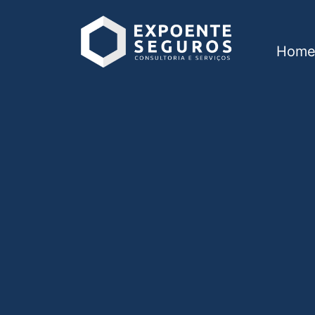
Hom
Consórcio em Anal